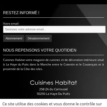
Alternative:
RESTEZ INFORMÉ !
Votre email:
NOUS REPENSONS VOTRE QUOTIDIEN
Cuisines Habitat votre magasin de cuisines et de décoration intérieure situé
à La Haye du Puits dans la Manche entre le Cotentin et le Coutançais et à
proximité de la Côte des isles.
25B ZA du Carrousel
50250 La Haye Du Puits
02 33 07 49 90
Ce site utilise des cookies et vous donne le contrôle sur