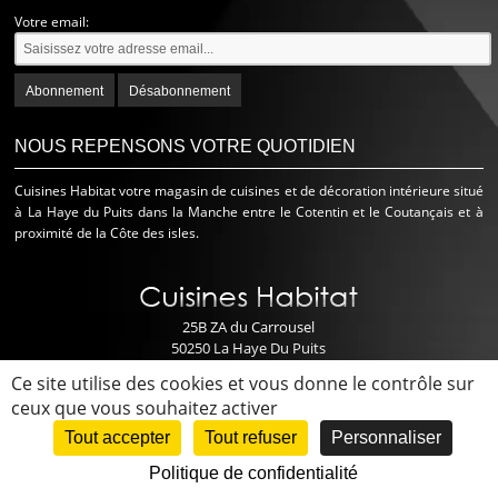
Votre email:
NOUS REPENSONS VOTRE QUOTIDIEN
Cuisines Habitat votre magasin de cuisines et de décoration intérieure situé
à La Haye du Puits dans la Manche entre le Cotentin et le Coutançais et à
proximité de la Côte des isles.
25B ZA du Carrousel
50250 La Haye Du Puits
Ce site utilise des cookies et vous donne le contrôle sur
02 33 07 49 90
ceux que vous souhaitez activer
gildas@cuisines-habitat.fr
Tout accepter
Tout refuser
Personnaliser
Copyright © 2026
Cuisines Habitat
.
Mentions Légales
- Création
Politique de confidentialité
WebCom.Me